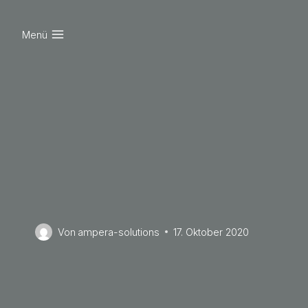
Zum
Inhalt
Menü
springen
Von
ampera-solutions
17. Oktober 2020