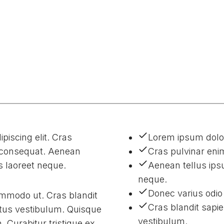
piscing elit. Cras
Lorem ipsum dolor 
mi consequat. Aenean
Cras pulvinar enim
us laoreet neque.
Aenean tellus ipsu
neque.
Donec varius odi
mmodo ut. Cras blandit
Cras blandit sapi
tus vestibulum. Quisque
vestibulum.
Curabitur tristique ex