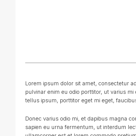
Lorem ipsum dolor sit amet, consectetur adi
pulvinar enim eu odio porttitor, ut varius 
tellus ipsum, porttitor eget mi eget, faucib
Donec varius odio mi, et dapibus magna co
sapien eu urna fermentum, ut interdum lec
ullamcorper est et lorem commodo pretium. 