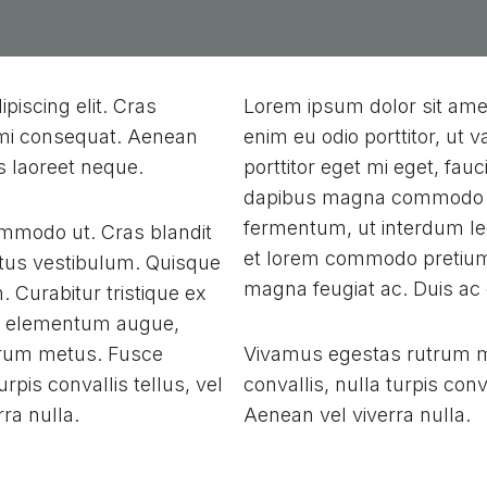
piscing elit. Cras
Lorem ipsum dolor sit amet
s mi consequat. Aenean
enim eu odio porttitor, ut
us laoreet neque.
porttitor eget mi eget, fau
dapibus magna commodo ut
fermentum, ut interdum le
mmodo ut. Cras blandit
et lorem commodo pretium. 
tus vestibulum. Quisque
magna feugiat ac. Duis ac 
Curabitur tristique ex
ac elementum augue,
utrum metus. Fusce
Vivamus egestas rutrum me
urpis convallis tellus, vel
convallis, nulla turpis conv
ra nulla.
Aenean vel viverra nulla.